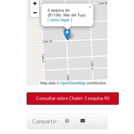
+
×
5 esquina 90
−
(B7108) Mar del Tuyú
[ cómo llegar ]
Map data ©
OpenStreetMap
contributors
Consultar sobre Chalet: 5 esquina 90
Compartir: