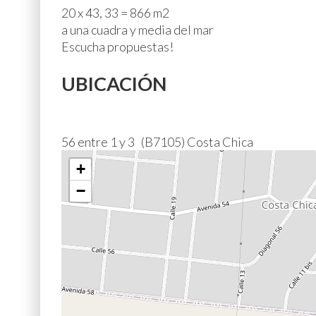
20 x 43, 33 = 866 m2
a una cuadra y media del mar
Escucha propuestas!
UBICACIÓN
56 entre 1 y 3 (B7105) Costa Chica
+
−