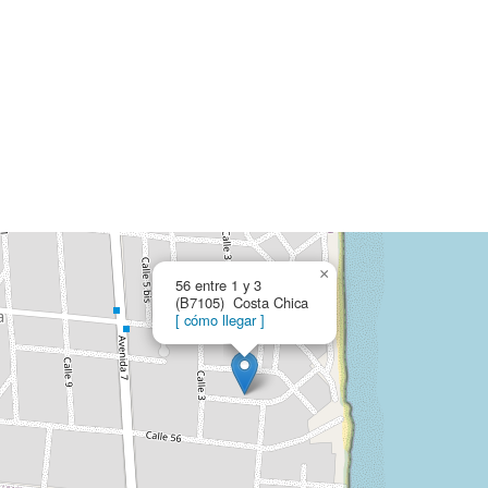
×
56 entre 1 y 3
(B7105) Costa Chica
[ cómo llegar ]