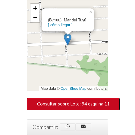
+
×
−
(B7108) Mar del Tuyú
[ cómo llegar ]
Map data ©
OpenStreetMap
contributors
Consultar sobre Lote: 94 esquina 11
Compartir: