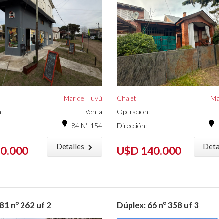
Mar del Tuyú
Chalet
Ma
:
Venta
Operación:
84 N° 154
Dirección:
Detalles
Deta
0.000
U$D 140.000
81 n° 262 uf 2
Dúplex: 66 n° 358 uf 3