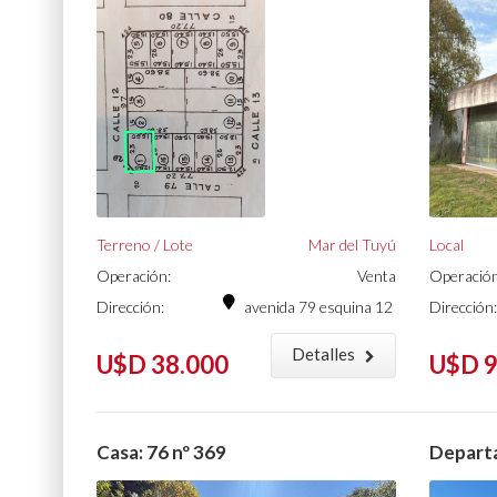
Terreno / Lote
Mar del Tuyú
Local
Operación:
Venta
Operación
Dirección:
avenida 79 esquina 12
Dirección:
Detalles
U$D 38.000
U$D 9
Casa: 76 nº 369
Departa