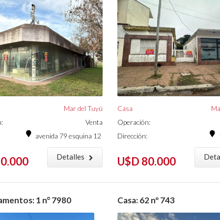
Mar del Tuyú
Casa
Ma
:
Venta
Operación:
avenida 79 esquina 12
Dirección:
Detalles
Deta
0.000
U$D 80.000
mentos: 1 n° 7980
Casa: 62 nº 743