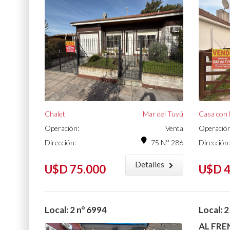
Chalet
Mar del Tuyú
Casa con 
Operación:
Venta
Operación
Dirección:
75 N° 286
Dirección:
Detalles
U$D 75.000
U$D 4
Local: 2 n° 6994
Local: 2
AL FRE