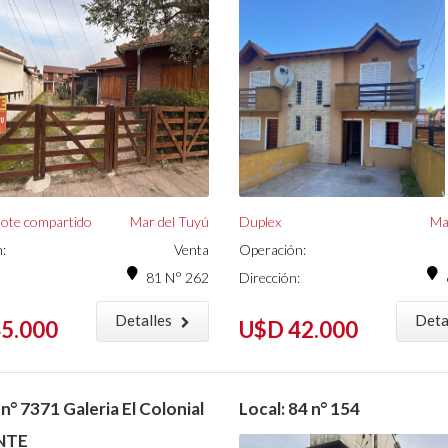
lote compartido
Mar del Tuyú
Duplex
Ma
:
Venta
Operación:
81 N° 262
Dirección:
Detalles
Deta
5.000
U$D 42.000
 n° 7371 Galeria El Colonial
Local: 84 n° 154
NTE