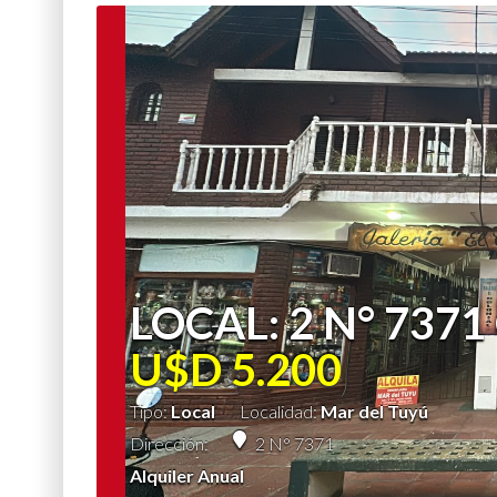
LOCAL: 2 N° 737
U$D 5.200
Tipo:
Local
Localidad:
Mar del Tuyú
Dirección:
2 N° 7371
Alquiler Anual