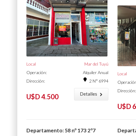
Local
Mar del Tuyú
Operación:
Alquiler Anual
Local
Dirección:
2 N° 6994
Operación
Dirección:
Detalles
U$D 4.500
U$D 6
Departamento: 58 n° 173 2°7
Departa