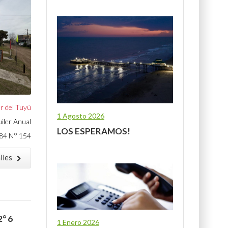
r del Tuyú
1 Agosto 2026
uiler Anual
LOS ESPERAMOS!
84 N° 154
lles
° 6
1 Enero 2026