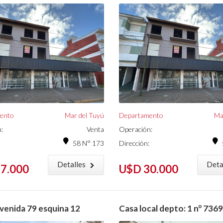
ento
Mar del Tuyú
Departamento
Ma
:
Venta
Operación:
58 N° 173
Dirección:
Detalles
Deta
7.000
U$D 30.000
Avenida 79 esquina 12
Casa local depto: 1 n° 7369