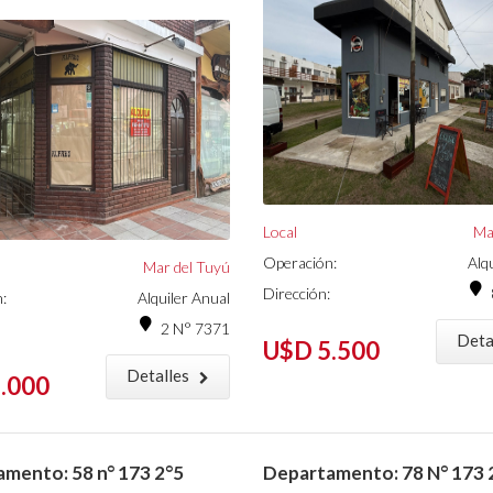
Local
Ma
Operación:
Alq
Mar del Tuyú
Dirección:
:
Alquiler Anual
2 N° 7371
Deta
U$D 5.500
Detalles
.000
mento: 58 n° 173 2°5
Departamento: 78 N° 173 2