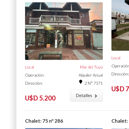
Local
Operación
Local
Mar del Tuyú
Dirección:
Operación:
Alquiler Anual
Dirección:
2 N° 7371
U$D 7
Detalles
U$D 5.200
Chalet: 75 nº 286
Chalet: 